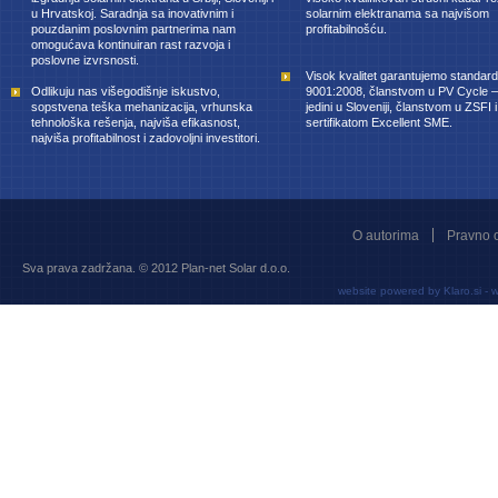
u Hrvatskoj. Saradnja sa inovativnim i
solarnim elektranama sa najvišom
pouzdanim poslovnim partnerima nam
profitabilnošću.
omogućava kontinuiran rast razvoja i
poslovne izvrsnosti.
Visok kvalitet garantujemo standa
Odlikuju nas višegodišnje iskustvo,
9001:2008, članstvom u PV Cycle 
sopstvena teška mehanizacija, vrhunska
jedini u Sloveniji, članstvom u ZSFI i
tehnološka rešenja, najviša efikasnost,
sertifikatom Excellent SME.
najviša profitabilnost i zadovoljni investitori.
O autorima
Pravno 
Sva prava zadržana. © 2012 Plan-net Solar d.o.o.
website powered by
Klaro.si
-
w