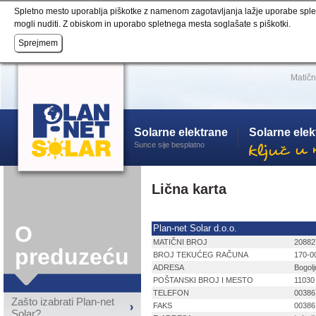
Spletno mesto uporablja piškotke z namenom zagotavljanja lažje uporabe spletne 
mogli nuditi. Z obiskom in uporabo spletnega mesta soglašate s piškotki.
Matičn
Solarne elektrane
Solarne ele
Sunce sije besplatno
Lična karta
O
Plan-net Solar d.o.o.
MATIČNI BROJ
20882
preduzeću
BROJ TEKUĆEG RAČUNA
170-0
ADRESA
Bogol
POŠTANSKI BROJ I MESTO
11030
TELEFON
00386
Zašto izabrati Plan-net
FAKS
00386
Solar?