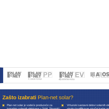
Zašto izabrati
Plan-net solar?
Plan-net solar je vodeće preduzeće za
Vrhunski sastavni delovi solarnih el
izgradnju solarnih elektrana u Srbiji, Sloveniji i
visoko kvalifikovan stručni kadar rez