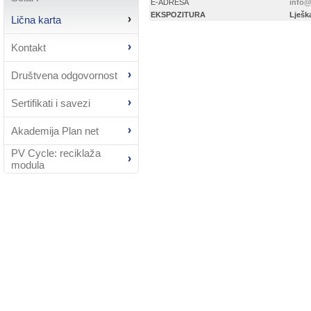
E-ADRESA
info@
EKSPOZITURA
Lješk
Lična karta
Kontakt
Društvena odgovornost
Sertifikati i savezi
Akademija Plan net
PV Cycle: reciklaža
modula