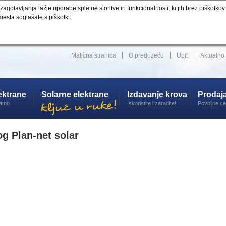
otavljanja lažje uporabe spletne storitve in funkcionalnosti, ki jih brez piškotkov
esta soglašate s piškotki.
Matična stranica
O preduzeću
Upit
Aktualno
lektrane
Solarne elektrane
Izdavanje krova
Prodaj
atno
Iskoristite i zaradite!
Povoljne c
og Plan-net solar