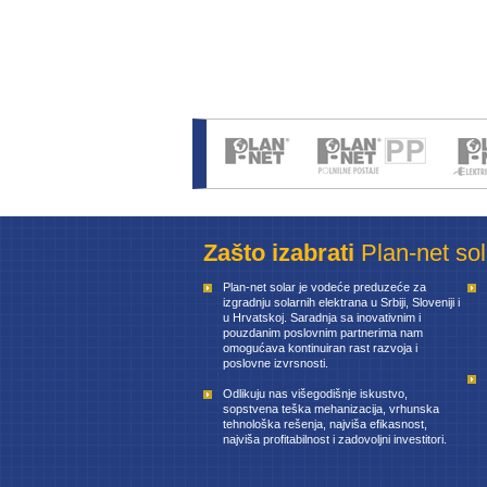
Zašto izabrati
Plan-net so
Plan-net solar je vodeće preduzeće za
izgradnju solarnih elektrana u Srbiji, Sloveniji i
u Hrvatskoj. Saradnja sa inovativnim i
pouzdanim poslovnim partnerima nam
omogućava kontinuiran rast razvoja i
poslovne izvrsnosti.
Odlikuju nas višegodišnje iskustvo,
sopstvena teška mehanizacija, vrhunska
tehnološka rešenja, najviša efikasnost,
najviša profitabilnost i zadovoljni investitori.