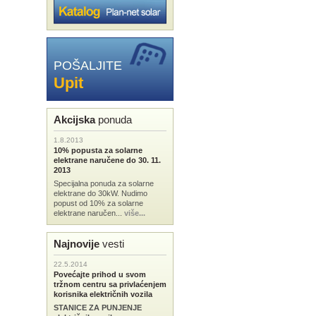
POŠALJITE
Upit
Akcijska
ponuda
1.8.2013
10% popusta za solarne
elektrane naručene do 30. 11.
2013
Specijalna ponuda za solarne
elektrane do 30kW. Nudimo
popust od 10% za solarne
elektrane naručen...
više...
Najnovije
vesti
22.5.2014
Povećajte prihod u svom
tržnom centru sa privlaćenjem
korisnika električnih vozila
STANICE ZA PUNJENJE