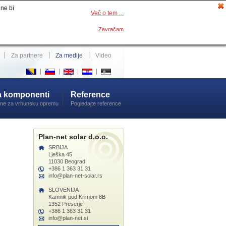
 ne bi
Več o tem ...
Zavračam
Za partnere
Za medije
Video
a komponenti
Reference
ene za vrhunsku opremu
Pogledajte reference
Plan-net solar d.o.o.
SRBIJA
Lješka 45
11030 Beograd
+386 1 363 31 31
info@plan-net-solar.rs
SLOVENIJA
Kamnik pod Krimom 8B
1352 Preserje
+386 1 363 31 31
info@plan-net.si