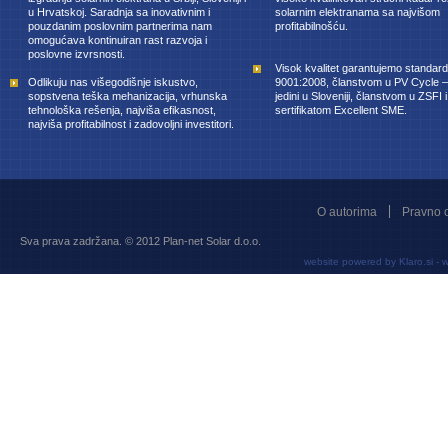
u Hrvatskoj. Saradnja sa inovativnim i
solarnim elektranama sa najvišom
pouzdanim poslovnim partnerima nam
profitabilnošću.
omogućava kontinuiran rast razvoja i
poslovne izvrsnosti.
Visok kvalitet garantujemo standa
Odlikuju nas višegodišnje iskustvo,
9001:2008, članstvom u PV Cycle 
sopstvena teška mehanizacija, vrhunska
jedini u Sloveniji, članstvom u ZSFI i
tehnološka rešenja, najviša efikasnost,
sertifikatom Excellent SME.
najviša profitabilnost i zadovoljni investitori.
O autorima
Pravno 
Sva prava zadržana. © 2012 Plan-net Solar d.o.o.
website powered by
Klaro.si
-
w