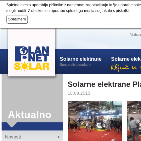
Spletno mesto uporablja piškotke z namenom zagotavljanja lažje uporabe spletne 
mogli nuditi. Z obiskom in uporabo spletnega mesta soglašate s piškotki.
Matičn
Solarne elektrane
Solarne ele
Sunce sije besplatno
Solarne elektrane P
18.09.2013.
Aktualno
Novosti