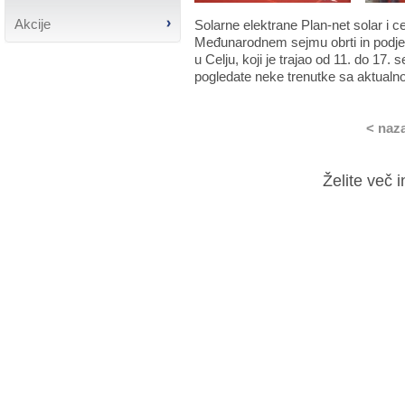
Akcije
Solarne elektrane Plan-net solar i 
Međunarodnem sejmu obrti in podje
u Celju, koji je trajao od 11. do 17.
pogledate neke trenutke sa aktualn
< naz
Želite več 