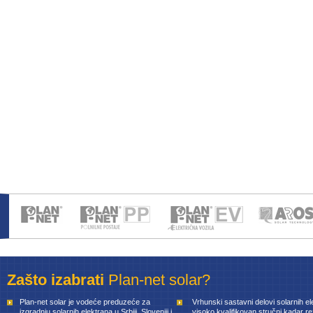
Zašto izabrati
Plan-net solar?
Plan-net solar je vodeće preduzeće za
Vrhunski sastavni delovi solarnih el
izgradnju solarnih elektrana u Srbiji, Sloveniji i
visoko kvalifikovan stručni kadar rez